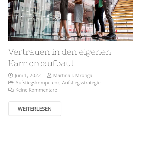
Vertrauen in den eigenen
Karriereaufbau!
Juni 1, 2022
Martina I. Mronga
Aufstiegskompetenz
,
Aufstiegsstrategie
Keine Kommentare
WEITERLESEN