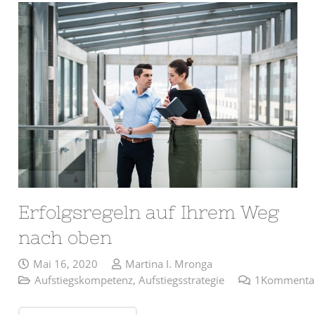
Erfolgsregeln auf Ihrem Weg
nach oben
Mai 16, 2020
Martina I. Mronga
Aufstiegskompetenz
,
Aufstiegsstrategie
1
Kommenta